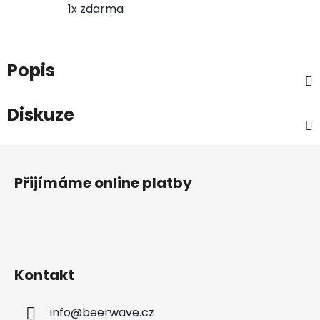
1x zdarma
Popis
Diskuze
Z
á
Přijímáme online platby
p
a
t
í
Kontakt
info
@
beerwave.cz