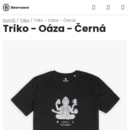
Přejít
Hledat
NÁKUP
na
obsah
KOŠÍK
Domů
/
Trika
/
Triko - Oáza - Černá
Triko - Oáza - Černá