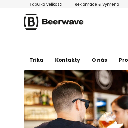
Přejít
Tabulka velikostí
Reklamace & výměna
na
obsah
Trika
Kontakty
O nás
Pr
P
i
v
n
í