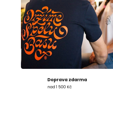
t
r
i
č
k
a
Doprava zdarma
nad 1 500 Kč