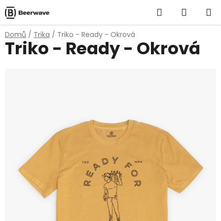
Přejít
Hledat
NÁKUP
na
obsah
KOŠÍK
Domů
/
Trika
/
Triko - Ready - Okrová
Triko - Ready - Okrová