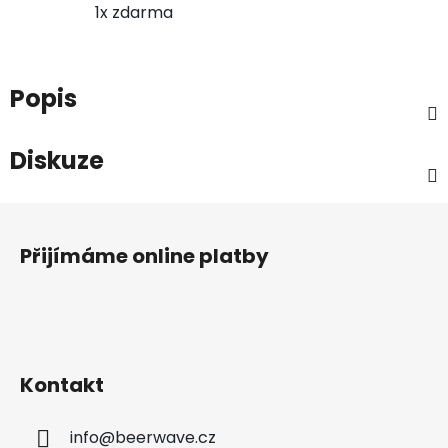
1x zdarma
Popis
Diskuze
Z
á
Přijímáme online platby
p
a
t
í
Kontakt
info
@
beerwave.cz